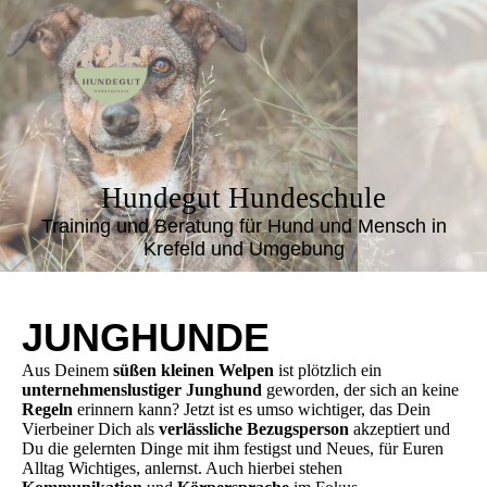
Hundegut Hundeschule
Training und Beratung für Hund und Mensch in
Krefeld und Umgebung
JUNGHUNDE
Aus Deinem
süßen kleinen Welpen
ist plötzlich ein
unternehmenslustiger Junghund
geworden, der sich an keine
Regeln
erinnern kann? Jetzt ist es umso wichtiger, das Dein
Vierbeiner Dich als
verlässliche Bezugsperson
akzeptiert und
Du die gelernten Dinge mit ihm festigst und Neues, für Euren
Alltag Wichtiges, anlernst. Auch hierbei stehen